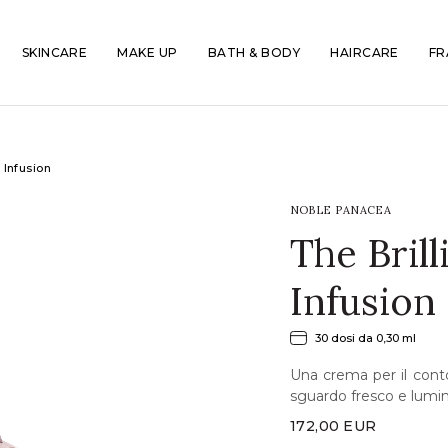
SKINCARE
MAKE UP
BATH & BODY
HAIRCARE
FR
 Infusion
NOBLE PANACEA
The Brill
Infusion
30 dosi da 0,30 ml
Una crema per il conto
sguardo fresco e lumi
172,00
EUR