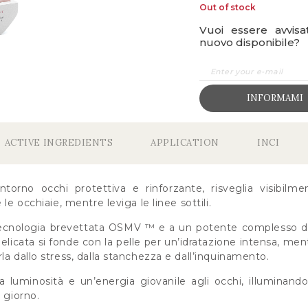
Out of stock
Vuoi essere avvis
nuovo disponibile?
INFORMAMI
ACTIVE INGREDIENTS
APPLICATION
INCI
orno occhi protettiva e rinforzante, risveglia visibilmen
 le occhiaie, mentre leviga le linee sottili.
 tecnologia brevettata OSMV ™ e a un potente complesso di p
elicata si fonde con la pelle per un’idratazione intensa, mentr
la dallo stress, dalla stanchezza e dall’inquinamento.
 luminosità e un’energia giovanile agli occhi, illuminan
 giorno.