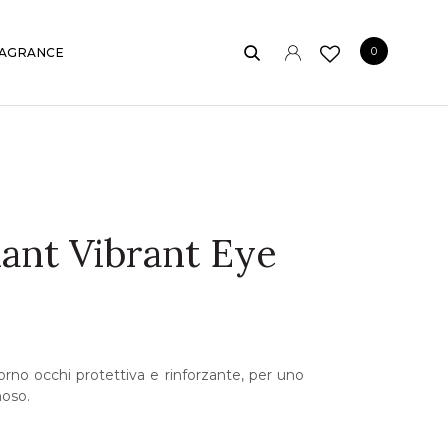
0
AGRANCE
iant Vibrant Eye
rno occhi protettiva e rinforzante, per uno
noso.