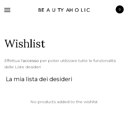
0
Wishlist
BRANDS
Effettua l'
accesso
per poter utilizzare tutte le funzionalità
delle Liste desideri
SKINCARE
MAKE UP
La mia lista dei desideri
BATH & BODY
HAIRCARE
No products added to the wishlist
FRAGRANCE