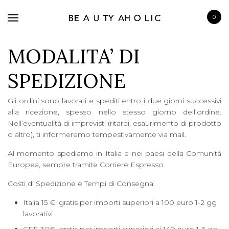
0
MODALITA’ DI
SPEDIZIONE
Gli ordini sono lavorati e spediti entro i due giorni successivi
BRANDS
alla ricezione, spesso nello stesso giorno dell’ordine.
SKINCARE
Nell’eventualità di imprevisti (ritardi, esaurimento di prodotto
o altro), ti informeremo tempestivamente via mail.
MAKE UP
Al momento spediamo in Italia e nei paesi della Comunità
BATH & BODY
Europea, sempre tramite Corriere Espresso.
HAIRCARE
Costi di Spedizione e Tempi di Consegna
FRAGRANCE
Italia 15 €, gratis per importi superiori a 100 euro 1-2 gg
lavorativi
CEE 30€, gratis per importi superiori ai 140 euro 1-3 gg