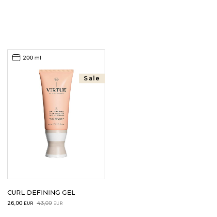
LOGIN
WISHLIST
200 ml
Sale
ENG
CURL DEFINING GEL
Original
Current
26,00
43,00
EUR
EUR
price
price