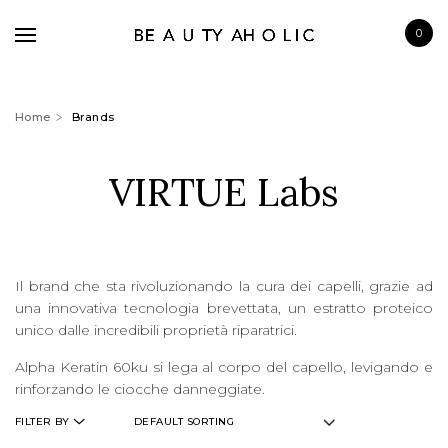
0
Home
Brands
VIRTUE Labs
BRANDS
SKINCARE
MAKE UP
Il brand che sta rivoluzionando la cura dei capelli, grazie ad
BATH & BODY
una innovativa tecnologia brevettata, un estratto proteico
unico dalle incredibili proprietà riparatrici.
HAIRCARE
Alpha Keratin 60ku si lega al corpo del capello, levigando e
FRAGRANCE
rinforzando le ciocche danneggiate.
FILTER BY