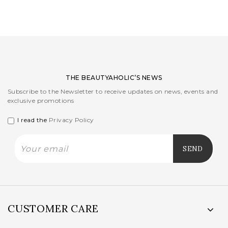
was:
is:
43,00EUR.
26,00EUR.
THE BEAUTYAHOLIC’S NEWS
Subscribe to the Newsletter to receive updates on news, events and
exclusive promotions
I read the
Privacy Policy
CUSTOMER CARE