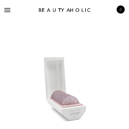
0
BRANDS
SKINCARE
MAKE UP
BATH & BODY
HAIRCARE
FRAGRANCE