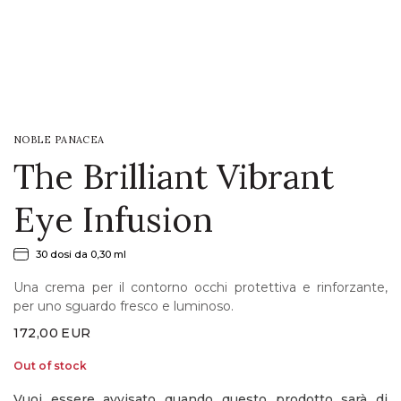
LOGIN
WISHLIST
NOBLE PANACEA
ENG
The Brilliant Vibrant
Eye Infusion
30 dosi da 0,30 ml
Una crema per il contorno occhi protettiva e rinforzante,
per uno sguardo fresco e luminoso.
172,00
EUR
Out of stock
Vuoi essere avvisato quando questo prodotto sarà di