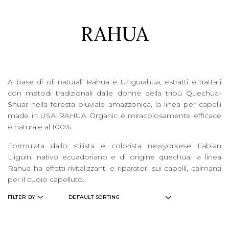
RAHUA
LOGIN
WISHLIST
A base di oli naturali Rahua e Ungurahua, estratti e trattati
ENG
con metodi tradizionali dalle donne della tribù Quechua-
Shuar nella foresta pluviale amazzonica, la linea per capelli
made in USA RAHUA Organic è miracolosamente efficace
e naturale al 100%.
Formulata dallo stilista e colorista newyorkese Fabian
Lliguin, nativo ecuadoriano e di origine quechua, la linea
Rahua ha effetti rivitalizzanti e riparatori sui capelli, calmanti
per il cuoio capelluto.
FILTER BY