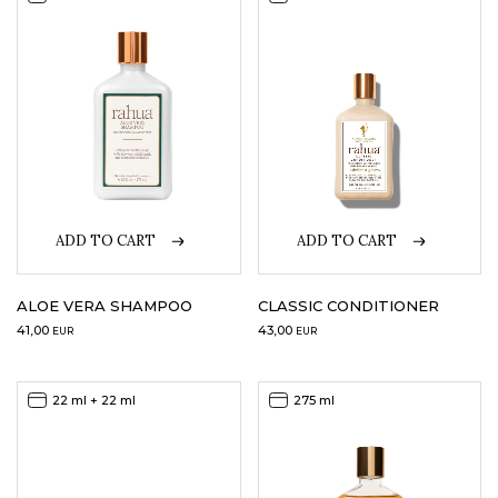
ADD TO CART
ADD TO CART
ALOE VERA SHAMPOO
CLASSIC CONDITIONER
41,00
43,00
EUR
EUR
22 ml + 22 ml
275 ml