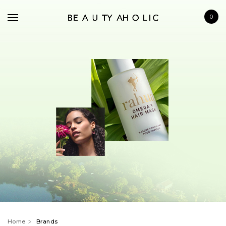
0
BRANDS
SKINCARE
MAKE UP
BATH & BODY
HAIRCARE
FRAGRANCE
Home
Brands