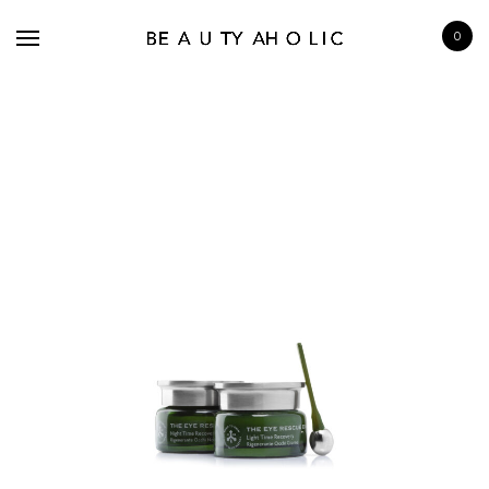
0
BRANDS
SKINCARE
MAKE UP
BATH & BODY
HAIRCARE
FRAGRANCE