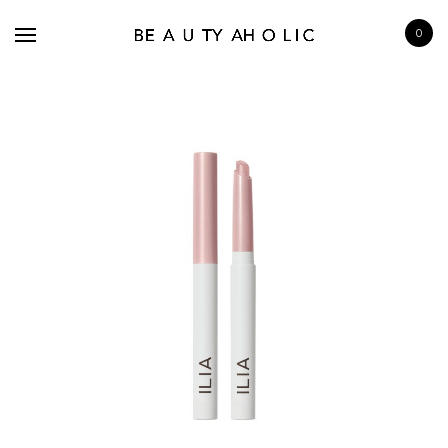
0
BRANDS
SKINCARE
MAKE UP
BATH & BODY
HAIRCARE
FRAGRANCE