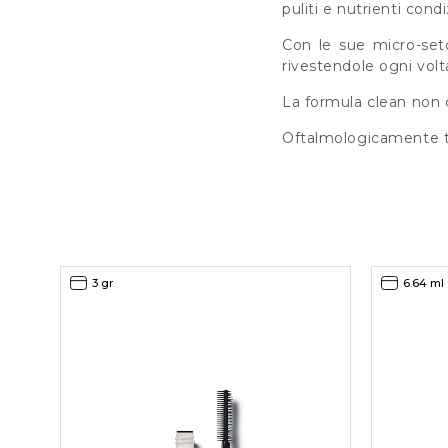
puliti e nutrienti con
Con le sue micro-setol
rivestendole ogni volt
La formula clean non c
Oftalmologicamente tes
3 gr
6.64 ml