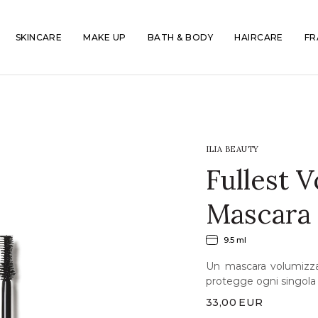
SKINCARE
MAKE UP
BATH & BODY
HAIRCARE
FR
ILIA BEAUTY
Fullest 
Mascara
9.5 ml
Un mascara volumizza
protegge ogni singola c
33,00
EUR