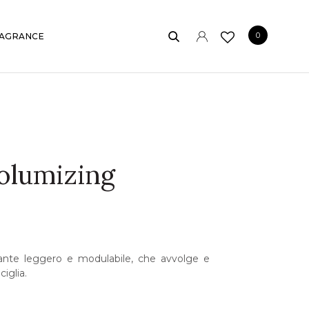
0
AGRANCE
Volumizing
nte leggero e modulabile, che avvolge e
iglia.