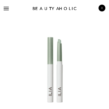
0
BRANDS
SKINCARE
MAKE UP
BATH & BODY
HAIRCARE
FRAGRANCE