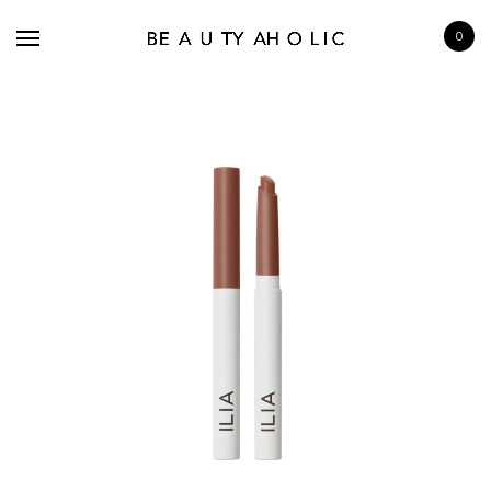
0
BRANDS
SKINCARE
MAKE UP
BATH & BODY
HAIRCARE
FRAGRANCE