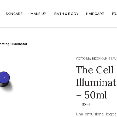
SKINCARE
MAKE UP
BATH & BODY
HAIRCARE
FR
nating Illuminator
VICTORIA BECKHAM BEAU
The Cell
Illumina
– 50ml
50 ml
Una emulsione legger