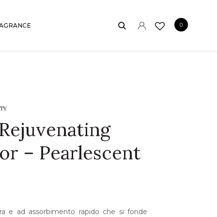
0
AGRANCE
TY
 Rejuvenating
tor – Pearlescent
a e ad assorbimento rapido che si fonde