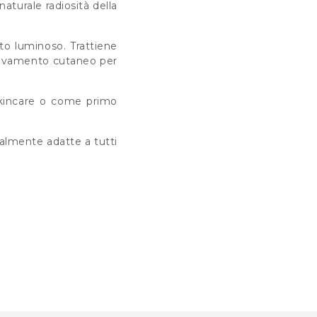
naturale radiosità della
tto luminoso. Trattiene
innovamento cutaneo per
 skincare o come primo
salmente adatte a tutti