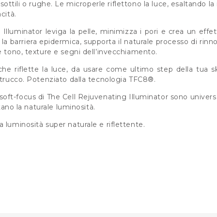
 sottili o rughe. Le microperle riflettono la luce, esaltando la 
cità.
Illuminator leviga la pelle, minimizza i pori e crea un effe
za la barriera epidermica, supporta il naturale processo di r
e tono, texture e segni dell’invecchiamento.
che riflette la luce, da usare come ultimo step della tua
 trucco. Potenziato dalla tecnologia TFC8®.
à soft-focus di The Cell Rejuvenating Illuminator sono univer
ltano la naturale luminosità.
 luminosità super naturale e riflettente.