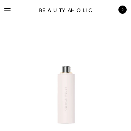
0
BRANDS
SKINCARE
MAKE UP
BATH & BODY
HAIRCARE
FRAGRANCE