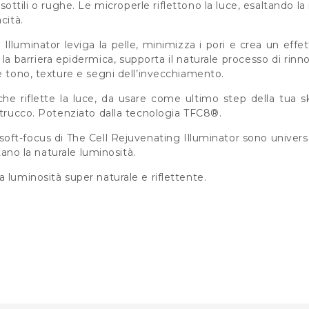
 sottili o rughe. Le microperle riflettono la luce, esaltando la 
cità.
Illuminator leviga la pelle, minimizza i pori e crea un effe
za la barriera epidermica, supporta il naturale processo di r
e tono, texture e segni dell’invecchiamento.
che riflette la luce, da usare come ultimo step della tua
 trucco. Potenziato dalla tecnologia TFC8®.
à soft-focus di The Cell Rejuvenating Illuminator sono univer
ltano la naturale luminosità.
 luminosità super naturale e riflettente.