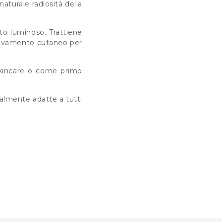
naturale radiosità della
tto luminoso. Trattiene
innovamento cutaneo per
 skincare o come primo
salmente adatte a tutti