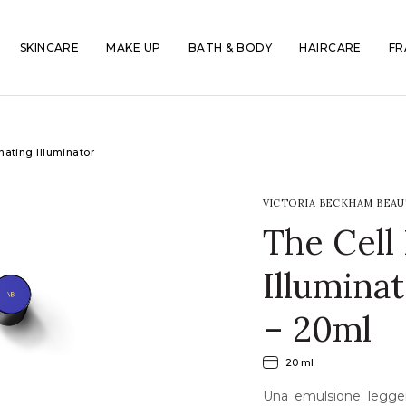
SKINCARE
MAKE UP
BATH & BODY
HAIRCARE
FR
nating Illuminator
VICTORIA BECKHAM BEAU
The Cell
Illumina
– 20ml
20 ml
Una emulsione legger