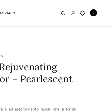
0
AGRANCE
TY
 Rejuvenating
tor – Pearlescent
a e ad assorbimento rapido che si fonde