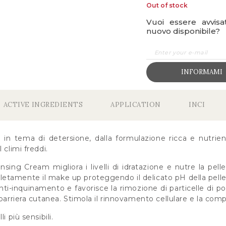
Out of stock
Vuoi essere avvis
nuovo disponibile?
INFORMAMI
ACTIVE INGREDIENTS
APPLICATION
INCI
 in tema di detersione, dalla formulazione ricca e nutrient
 climi freddi.
sing Cream migliora i livelli di idratazione e nutre la pelle
tamente il make up proteggendo il delicato pH della pelle
ti-inquinamento e favorisce la rimozione di particelle di po
 barriera cutanea. Stimola il rinnovamento cellulare e la comp
i più sensibili.