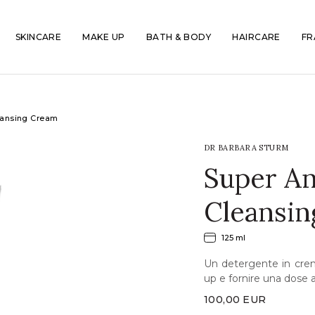
SKINCARE
MAKE UP
BATH & BODY
HAIRCARE
FR
eansing Cream
DR BARBARA STURM
Super An
Cleansi
125 ml
Un detergente in crem
up e fornire una dose a
100,00
EUR