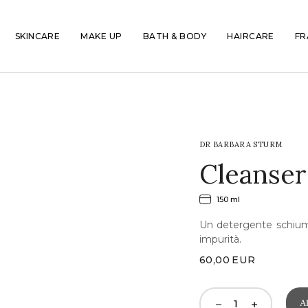
SKINCARE
MAKE UP
BATH & BODY
HAIRCARE
FR
DR BARBARA STURM
Cleanser
150 ml
Un detergente schium
impurità.
60,00
EUR
A