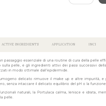
ACTIVE INGREDIENTS
APPLICATION
INCI
un passaggio essenziale di una routine di cura della pelle effi
 sulla pelle, e gli ingredienti attivi dei passi successivi de
izzati in modo ottimale dall’epidermide.
mogeno delicato rimuove il make up e altre impurità, e p
ero, senza intaccare il delicato equilibrio del pH o la funzione 
unzionali naturali, la Portulaca calma, lenisce e idrata, men
la pelle.