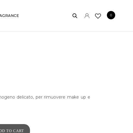
0
AGRANCE
ogeno delicato, per rimuovere make up e
DD TO CART