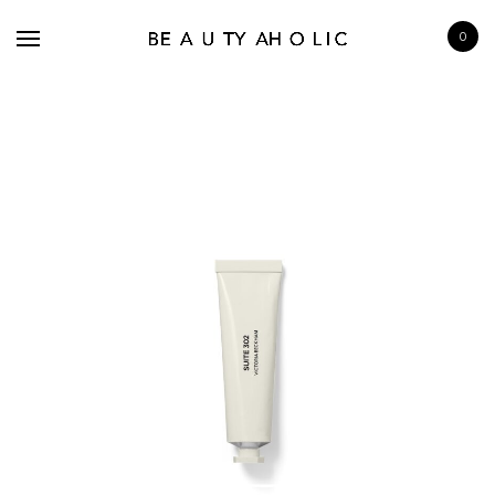
0
BRANDS
SKINCARE
MAKE UP
BATH & BODY
HAIRCARE
FRAGRANCE