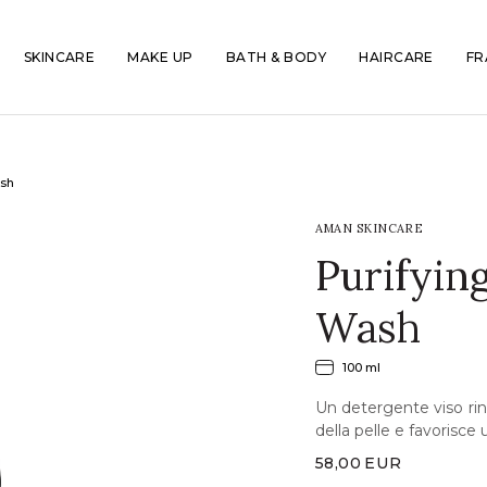
SKINCARE
MAKE UP
BATH & BODY
HAIRCARE
FR
ash
AMAN SKINCARE
Purifyin
Wash
100 ml
Un detergente viso rin
della pelle e favorisc
58,00
EUR