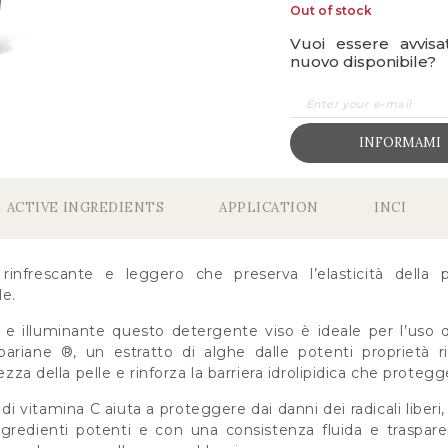
Out of stock
Vuoi essere avvis
nuovo disponibile?
INFORMAMI
ACTIVE INGREDIENTS
APPLICATION
INCI
infrescante e leggero che preserva l’elasticità della 
le.
 e illuminante questo detergente viso è ideale per l’uso 
Kalpariane ®, un estratto di alghe dalle potenti proprietà r
ezza della pelle e rinforza la barriera idrolipidica che protegge
di vitamina C aiuta a proteggere dai danni dei radicali liberi, s
ngredienti potenti e con una consistenza fluida e traspa