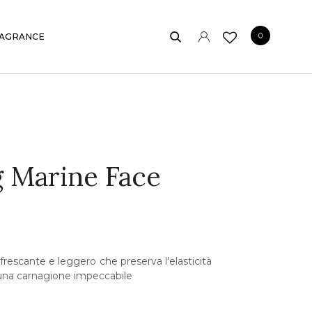
0
AGRANCE
g Marine Face
frescante e leggero che preserva l’elasticità
e una carnagione impeccabile