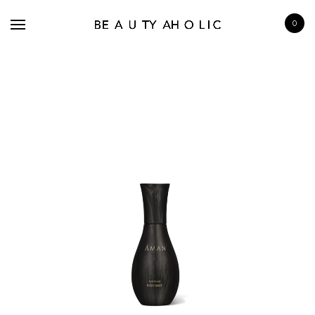
0
BRANDS
SKINCARE
MAKE UP
BATH & BODY
HAIRCARE
FRAGRANCE