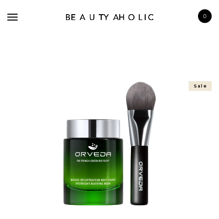
0
Sale
BRANDS
SKINCARE
MAKE UP
BATH & BODY
HAIRCARE
FRAGRANCE