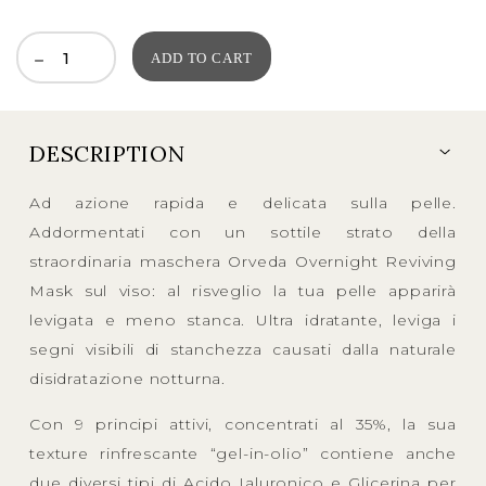
price
price
was:
is:
ADD TO CART
335,00EUR.
168,00EUR.
DESCRIPTION
Ad azione rapida e delicata sulla pelle.
Addormentati con un sottile strato della
straordinaria maschera Orveda Overnight Reviving
Mask sul viso: al risveglio la tua pelle apparirà
levigata e meno stanca. Ultra idratante, leviga i
segni visibili di stanchezza causati dalla naturale
disidratazione notturna.
Con 9 principi attivi, concentrati al 35%, la sua
texture rinfrescante “gel-in-olio” contiene anche
due diversi tipi di Acido Ialuronico e Glicerina per