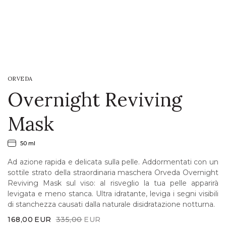
LOGIN
WISHLIST
ORVEDA
ENG
Overnight Reviving
Mask
50 ml
Ad azione rapida e delicata sulla pelle. Addormentati con un
sottile strato della straordinaria maschera Orveda Overnight
Reviving Mask sul viso: al risveglio la tua pelle apparirà
levigata e meno stanca. Ultra idratante, leviga i segni visibili
di stanchezza causati dalla naturale disidratazione notturna.
Original
Current
168,00
EUR
335,00
EUR