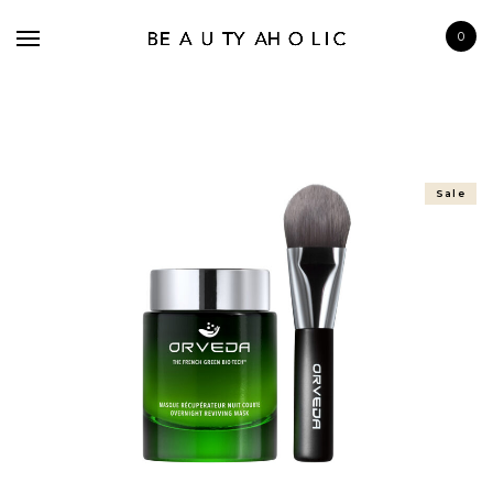
0
Sale
BRANDS
SKINCARE
MAKE UP
BATH & BODY
HAIRCARE
FRAGRANCE