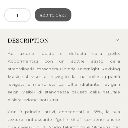
price
price
was:
is:
ADD TO CART
335,00EUR.
168,00EUR.
DESCRIPTION
Ad azione rapida e delicata sulla pelle.
Addormentati con un sottile strato della
straordinaria maschera Orveda Overnight Reviving
Mask sul viso: al risveglio la tua pelle apparirà
levigata e meno stanca. Ultra idratante, leviga i
segni visibili di stanchezza causati dalla naturale
disidratazione notturna.
Con 9 principi attivi, concentrati al 35%, la sua
texture rinfrescante “gel-in-olio” contiene anche
due diversi tipi di Acido Ialuronico e Glicerina per