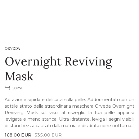
LOGIN
WISHLIST
ORVEDA
ENG
Overnight Reviving
Mask
50 ml
Ad azione rapida e delicata sulla pelle. Addormentati con un
sottile strato della straordinaria maschera Orveda Overnight
Reviving Mask sul viso: al risveglio la tua pelle apparirà
levigata e meno stanca. Ultra idratante, leviga i segni visibili
di stanchezza causati dalla naturale disidratazione notturna.
Original
Current
168,00
EUR
335,00
EUR