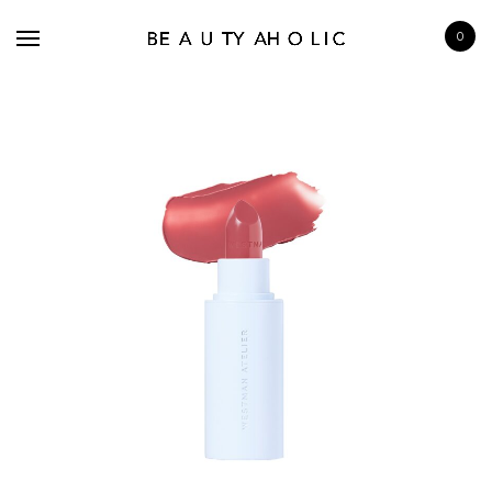
0
BRANDS
SKINCARE
MAKE UP
BATH & BODY
HAIRCARE
FRAGRANCE