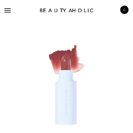
0
BRANDS
SKINCARE
MAKE UP
BATH & BODY
HAIRCARE
FRAGRANCE