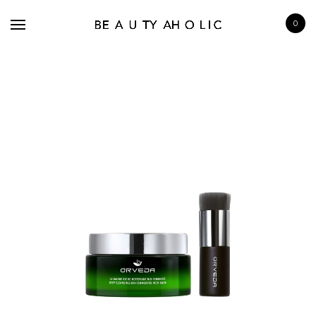
0
BRANDS
SKINCARE
MAKE UP
BATH & BODY
HAIRCARE
FRAGRANCE