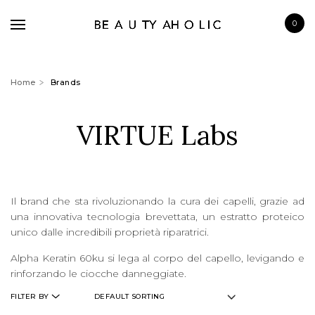
0
Home
Brands
VIRTUE Labs
BRANDS
SKINCARE
MAKE UP
Il brand che sta rivoluzionando la cura dei capelli, grazie ad
BATH & BODY
una innovativa tecnologia brevettata, un estratto proteico
unico dalle incredibili proprietà riparatrici.
HAIRCARE
Alpha Keratin 60ku si lega al corpo del capello, levigando e
FRAGRANCE
rinforzando le ciocche danneggiate.
FILTER BY