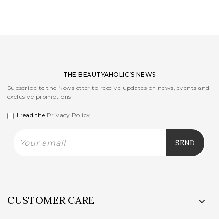
was:
is:
43,00EUR.
26,00EUR.
THE BEAUTYAHOLIC’S NEWS
Subscribe to the Newsletter to receive updates on news, events and
exclusive promotions
I read the
Privacy Policy
CUSTOMER CARE