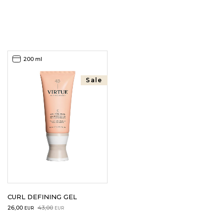
LOGIN
WISHLIST
200 ml
Sale
ENG
CURL DEFINING GEL
Original
Current
26,00
43,00
EUR
EUR
price
price