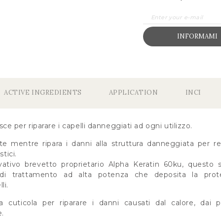
INFORMAMI
ACTIVE INGREDIENTS
APPLICATION
INCI
 per riparare i capelli danneggiati ad ogni utilizzo.
e mentre ripara i danni alla struttura danneggiata per re
stici.
vativo brevetto proprietario Alpha Keratin 60ku, quest
i trattamento ad alta potenza che deposita la protei
li.
a cuticola per riparare i danni causati dal calore, dai p
e.