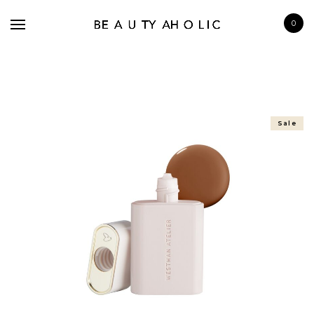
0
Sale
BRANDS
SKINCARE
MAKE UP
BATH & BODY
HAIRCARE
FRAGRANCE