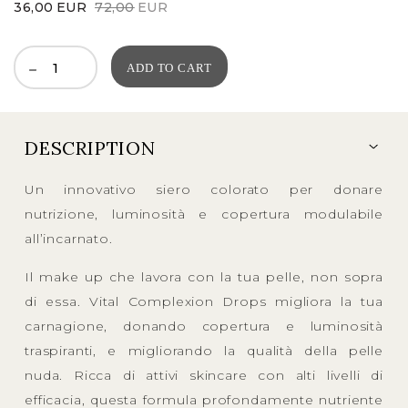
Original
Current
36,00
EUR
72,00
EUR
price
price
was:
is:
ADD TO CART
72,00EUR.
36,00EUR.
DESCRIPTION
Un innovativo siero colorato per donare
nutrizione, luminosità e copertura modulabile
all’incarnato.
Il make up che lavora con la tua pelle, non sopra
di essa. Vital Complexion Drops migliora la tua
carnagione, donando copertura e luminosità
traspiranti, e migliorando la qualità della pelle
nuda. Ricca di attivi skincare con alti livelli di
efficacia, questa formula profondamente nutriente