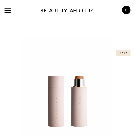
0
Sale
BRANDS
SKINCARE
MAKE UP
BATH & BODY
HAIRCARE
FRAGRANCE