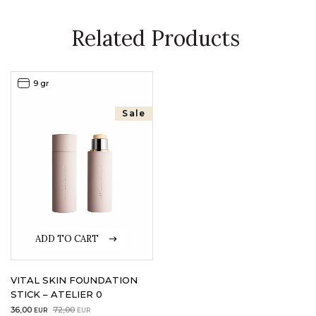
Related Products
9 gr
Sale
ADD TO CART
VITAL SKIN FOUNDATION
STICK – ATELIER 0
Original
Current
36,00
72,00
EUR
EUR