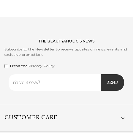
price
price
was:
is:
72,00EUR.
36,00EUR.
THE BEAUTYAHOLIC’S NEWS
Subscribe to the Newsletter to receive updates on news, events and
exclusive promotions
I read the
Privacy Policy
CUSTOMER CARE