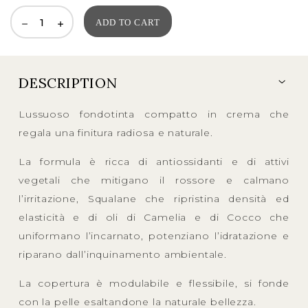
price
price
was:
is:
ADD TO CART
72,00EUR.
36,00EUR.
DESCRIPTION
Lussuoso fondotinta compatto in crema che
regala una finitura radiosa e naturale.
La formula è ricca di antiossidanti e di attivi
vegetali che mitigano il rossore e calmano
l’irritazione, Squalane che ripristina densità ed
elasticità e di oli di Camelia e di Cocco che
uniformano l’incarnato, potenziano l’idratazione e
riparano dall’inquinamento ambientale.
La copertura è modulabile e flessibile, si fonde
con la pelle esaltandone la naturale bellezza.