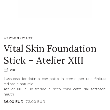
LOGIN
WISHLIST
WESTMAN ATELIER
ENG
Vital Skin Foundation
Stick – Atelier XIII
9 gr
Lussuoso fondotinta compatto in crema per una finitura
radiosa e naturale.
Atelier XIII è un freddo e ricco color caffè dai sottotoni
neutri.
Original
Current
36,00
EUR
72,00
EUR