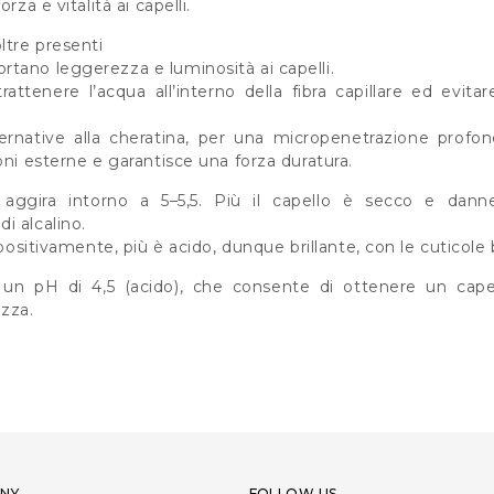
rza e vitalità ai capelli.
ltre presenti
tano leggerezza e luminosità ai capelli.
rattenere l’acqua all’interno della fibra capillare ed evitar
ternative alla cheratina, per una micropenetrazione profo
oni esterne e garantisce una forza duratura.
 aggira intorno a 5–5,5. Più il capello è secco e dann
i alcalino.
 positivamente, più è acido, dunque brillante, con le cuticole 
n pH di 4,5 (acido), che consente di ottenere un cape
ezza.
NY
FOLLOW US