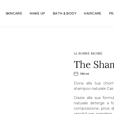
SKINCARE
MAKE UP
BATH & BODY
HAIRCARE
FR
LA BONNE BROSSE
The Sha
190 ml
Dona alla tua chiom
shampoo naturale Cair
Grazie alla sua form
naturale deterge a f
composizione, priva di 
sensibili per prendersi