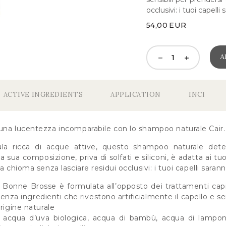
occlusivi: i tuoi capelli
54,00
EUR
A
ACTIVE INGREDIENTS
APPLICATION
INCI
una lucentezza incomparabile con lo shampoo naturale Cair.
ula ricca di acque attive, questo shampoo naturale dete
sua composizione, priva di solfati e siliconi, è adatta ai tuoi
a chioma senza lasciare residui occlusivi: i tuoi capelli sarann
onne Brosse è formulata all’opposto dei trattamenti capilla
, senza ingredienti che rivestono artificialmente il capello e 
origine naturale
, acqua d’uva biologica, acqua di bambù, acqua di lampone