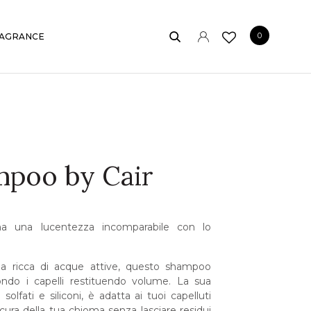
0
AGRANCE
mpoo by Cair
a una lucentezza incomparabile con lo
.
ula ricca di acque attive, questo shampoo
ondo i capelli restituendo volume. La sua
solfati e siliconi, è adatta ai tuoi capelluti
 cura della tua chioma senza lasciare residui