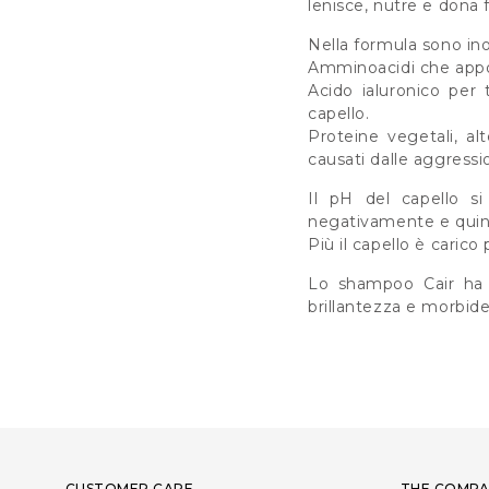
lenisce, nutre e dona fo
Nella formula sono ino
Amminoacidi che appor
Acido ialuronico per t
capello.
Proteine vegetali, al
causati dalle aggressi
Il pH del capello si
negativamente e quind
Più il capello è carico
Lo shampoo Cair ha u
brillantezza e morbid
CUSTOMER CARE
THE COMPA