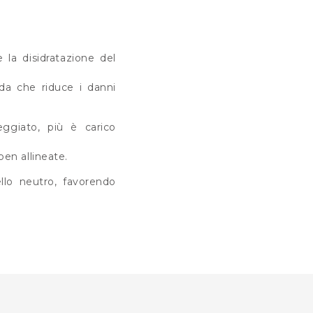
e la disidratazione del
nda che riduce i danni
eggiato, più è carico
ben allineate.
llo neutro, favorendo