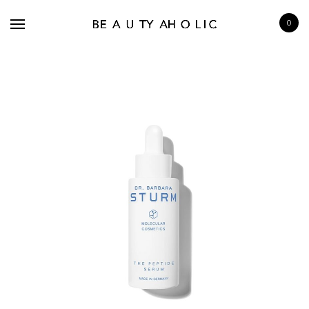
0
BRANDS
SKINCARE
MAKE UP
BATH & BODY
HAIRCARE
FRAGRANCE