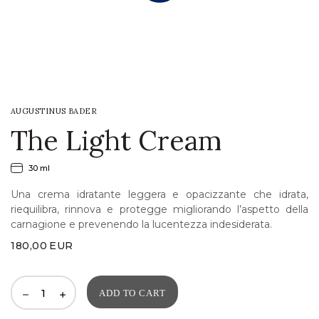
LOGIN
WISHLIST
AUGUSTINUS BADER
ENG
The Light Cream
30 ml
Una crema idratante leggera e opacizzante che idrata,
riequilibra, rinnova e protegge migliorando l’aspetto della
carnagione e prevenendo la lucentezza indesiderata.
180,00
EUR
ADD TO CART