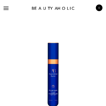
0
BRANDS
SKINCARE
MAKE UP
BATH & BODY
HAIRCARE
FRAGRANCE