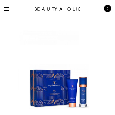
0
BRANDS
SKINCARE
MAKE UP
BATH & BODY
HAIRCARE
FRAGRANCE