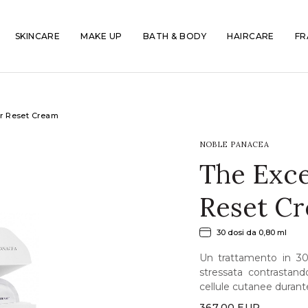
SKINCARE
MAKE UP
BATH & BODY
HAIRCARE
FR
ir Reset Cream
NOBLE PANACEA
The Exce
Reset C
30 dosi da 0,80 ml
Un trattamento in 30 
stressata contrastand
cellule cutanee durante
367,00
EUR