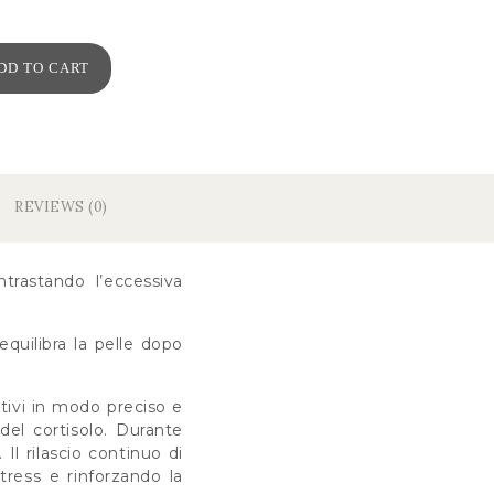
DD TO CART
REVIEWS (0)
trastando l’eccessiva
equilibra la pelle dopo
vi in ​​modo preciso e
 del cortisolo. Durante
 Il rilascio continuo di
stress e rinforzando la