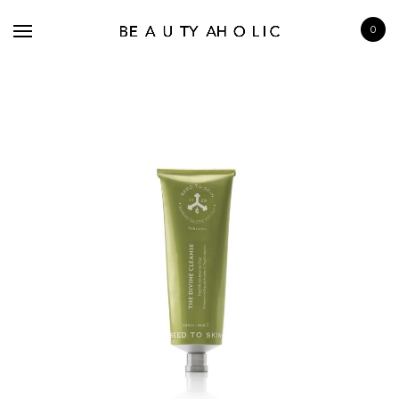
0
BRANDS
SKINCARE
MAKE UP
BATH & BODY
HAIRCARE
FRAGRANCE