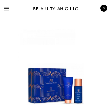
0
BRANDS
SKINCARE
MAKE UP
BATH & BODY
HAIRCARE
FRAGRANCE