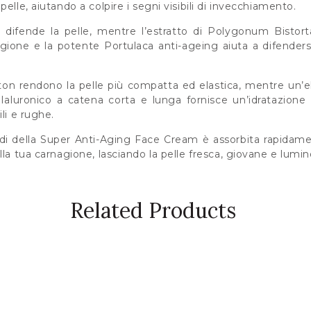
elle, aiutando a colpire i segni visibili di invecchiamento.
difende la pelle, mentre l’estratto di Polygonum Bistorta 
agione e la potente Portulaca anti-ageing aiuta a difendersi
cton rendono la pelle più compatta ed elastica, mentre un’
Ialuronico a catena corta e lunga fornisce un’idratazione
li e rughe.
ipidi della Super Anti-Aging Face Cream è assorbita rapidame
lla tua carnagione, lasciando la pelle fresca, giovane e lumin
Related Products