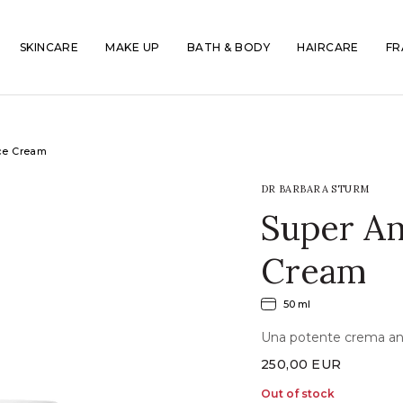
SKINCARE
MAKE UP
BATH & BODY
HAIRCARE
FR
ce Cream
DR BARBARA STURM
Super An
Cream
50 ml
Una potente crema anti
250,00
EUR
Out of stock