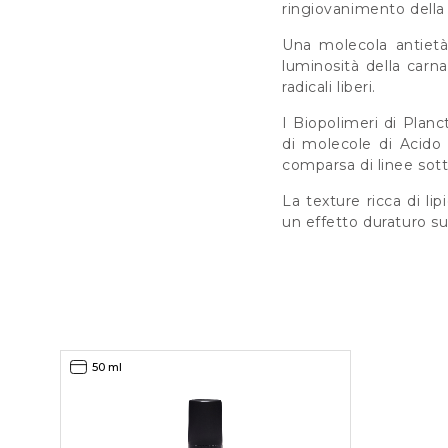
ringiovanimento della p
Una molecola antietà 
luminosità della carn
radicali liberi.
I Biopolimeri di Plan
di molecole di Acido 
comparsa di linee sotti
La texture ricca di l
un effetto duraturo su
50 ml