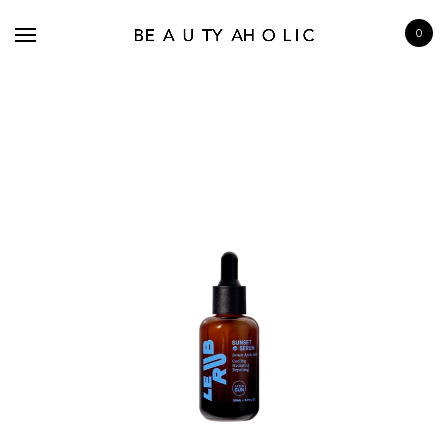
0
BRANDS
SKINCARE
MAKE UP
BATH & BODY
HAIRCARE
FRAGRANCE