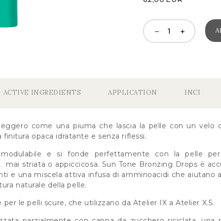
A
ACTIVE INGREDIENTS
APPLICATION
INCI
 leggero come una piuma che lascia la pelle con un velo 
 finitura opaca idratante e senza riflessi.
è modulabile e si fonde perfettamente con la pelle per
, mai striata o appiccicosa. Sun Tone Bronzing Drops è a
nti e una miscela attiva infusa di amminoacidi che aiutano a 
ra naturale della pelle.
e per le pelli scure, che utilizzano da Atelier IX a Atelier X.5.
zzata parzialmente con canna da zucchero riciclata, una r