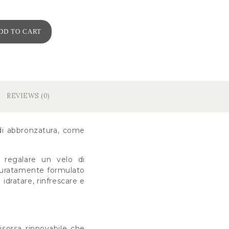
DD TO CART
REVIEWS (0)
di abbronzatura, come
 regalare un velo di
ccuratamente formulato
idratare, rinfrescare e
isorsa rinnovabile che