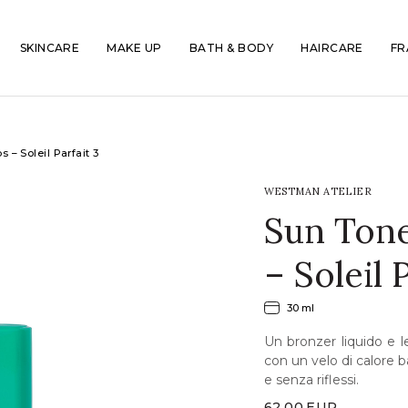
SKINCARE
MAKE UP
BATH & BODY
HAIRCARE
FR
 – Soleil Parfait 3
WESTMAN ATELIER
Sun Ton
– Soleil 
30 ml
Un bronzer liquido e 
con un velo di calore b
e senza riflessi.
62,00
EUR