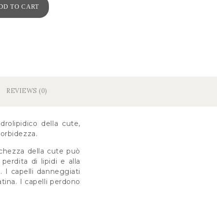
DD TO CART
REVIEWS (0)
drolipidico della cute,
morbidezza.
ecchezza della cute può
erdita di lipidi e alla
. I capelli danneggiati
tina. I capelli perdono