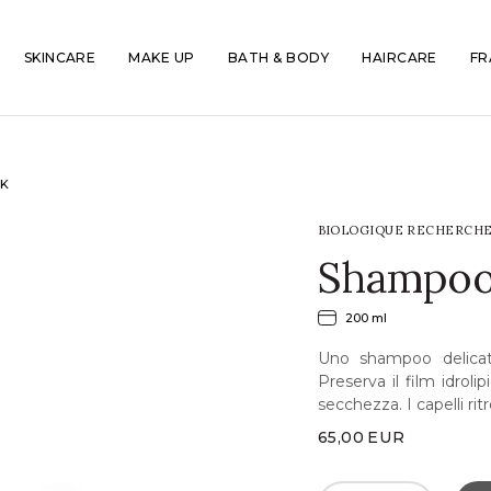
SKINCARE
MAKE UP
BATH & BODY
HAIRCARE
FR
-K
BIOLOGIQUE RECHERCH
Shampoo
200 ml
Uno shampoo delicato 
Preserva il film idroli
secchezza. I capelli ri
65,00
EUR