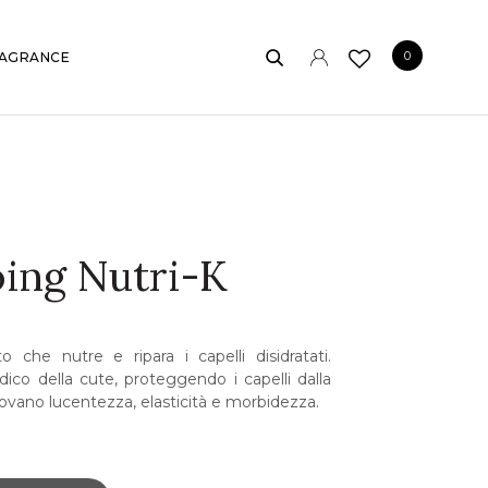
0
AGRANCE
E
ing Nutri-K
che nutre e ripara i capelli disidratati.
pidico della cute, proteggendo i capelli dalla
trovano lucentezza, elasticità e morbidezza.