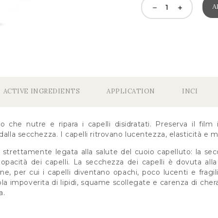
A
ACTIVE INGREDIENTS
APPLICATION
INCI
he nutre e ripara i capelli disidratati. Preserva il film i
dalla secchezza. I capelli ritrovano lucentezza, elasticità e 
è strettamente legata alla salute del cuoio capelluto: la s
acità dei capelli. La secchezza dei capelli è dovuta alla p
e, per cui i capelli diventano opachi, poco lucenti e fragili
a impoverita di lipidi, squame scollegate e carenza di chera
a.