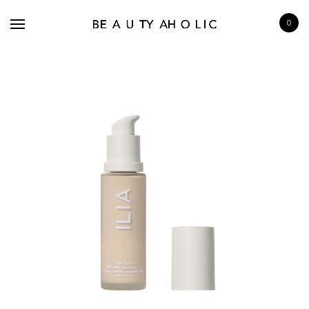
0
BRANDS
SKINCARE
MAKE UP
BATH & BODY
HAIRCARE
FRAGRANCE