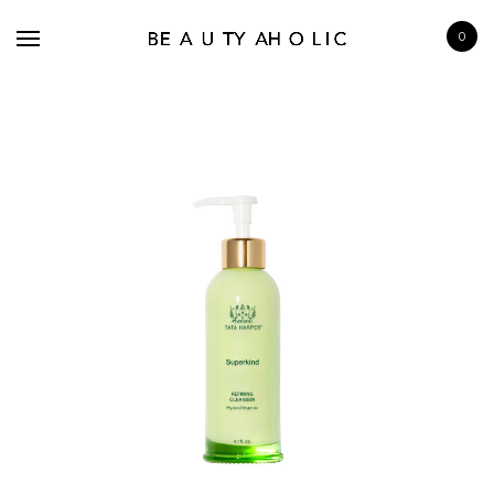
0
BRANDS
SKINCARE
MAKE UP
BATH & BODY
HAIRCARE
FRAGRANCE