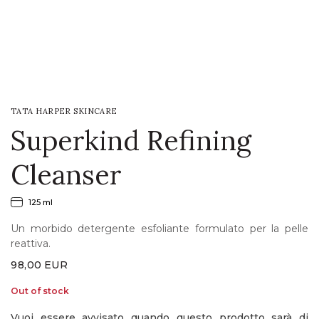
LOGIN
WISHLIST
TATA HARPER SKINCARE
ENG
Superkind Refining
Cleanser
125 ml
Un morbido detergente esfoliante formulato per la pelle
reattiva.
98,00
EUR
Out of stock
Vuoi essere avvisato quando questo prodotto sarà di