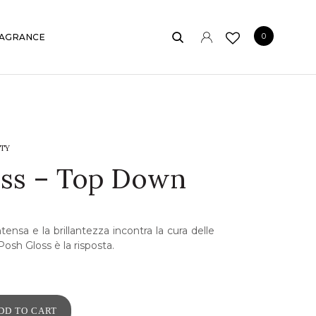
0
AGRANCE
TY
oss – Top Down
tensa e la brillantezza incontra la cura delle
Posh Gloss è la risposta.
DD TO CART