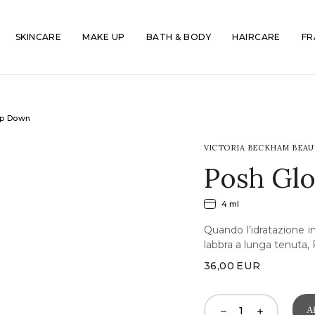
SKINCARE
MAKE UP
BATH & BODY
HAIRCARE
FR
op Down
VICTORIA BECKHAM BEAU
Posh Gl
4 ml
Quando l’idratazione in
labbra a lunga tenuta, 
36,00
EUR
A