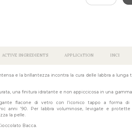
ACTIVE INGREDIENTS
APPLICATION
INCI
ntensa e la brillantezza incontra la cura delle labbra a lunga 
ata, una finitura idratante e non appiccicosa in una gamma di
gante flacone di vetro con l’iconico tappo a forma di
chic anni ’90. Per labbra voluminose, levigate e protett
zza la pelle.
ioccolato Bacca.