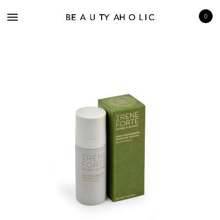
0
BRANDS
SKINCARE
MAKE UP
BATH & BODY
HAIRCARE
FRAGRANCE