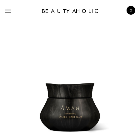
0
BRANDS
SKINCARE
MAKE UP
BATH & BODY
HAIRCARE
FRAGRANCE