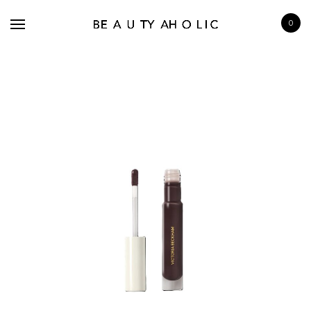
0
BRANDS
SKINCARE
MAKE UP
BATH & BODY
HAIRCARE
FRAGRANCE