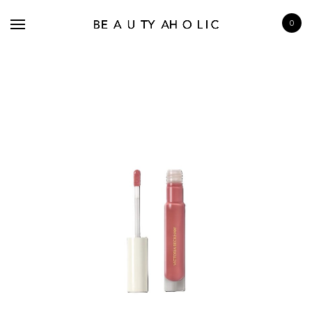
0
BRANDS
SKINCARE
MAKE UP
BATH & BODY
HAIRCARE
FRAGRANCE