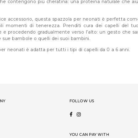
che contengono più cheratina: una proteina naturale che aiuta
ice accessorio, questa spazzola per neonati è perfetta come
ili momenti di tenerezza. Prenditi cura dei capelli del t
e e procedendo gradualmente verso l’alto: un gesto che sarà
lle sue bambole o quelli dei suoi bambini.
er neonati è adatta per tutti i tipi di capelli da 0 a 6 anni.
NY
FOLLOW US
YOU CAN PAY WITH