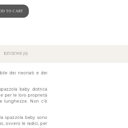
DD TO CART
REVIEWS (0)
bile dei neonati e dei
spazzola baby districa
e per le loro proprietà
lle lunghezze. Non c’è
 la spazzola baby sono
o, ovvero le radici, per