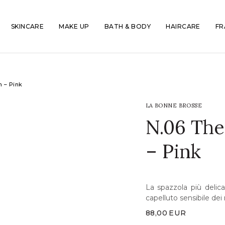
SKINCARE
MAKE UP
BATH & BODY
HAIRCARE
FR
h – Pink
LA BONNE BROSSE
N.06 The
– Pink
La spazzola più delic
capelluto sensibile dei
88,00
EUR