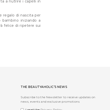
 a nutrire i capelli in
 regalo di nascita per
uo bambino iniziando a
 felice di ripetere sui
THE BEAUTYAHOLIC’S NEWS
Subscribe to the Newsletter to receive updates on
news, events and exclusive promotions
I read the
Privacy Policy