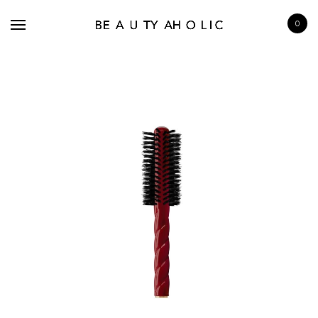
0
BRANDS
SKINCARE
MAKE UP
BATH & BODY
HAIRCARE
FRAGRANCE