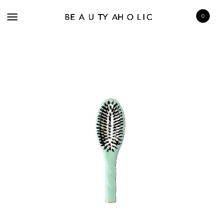
0
BRANDS
SKINCARE
MAKE UP
BATH & BODY
HAIRCARE
FRAGRANCE