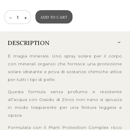
price
price
was:
is:
ADD TO CART
40,00EUR.
32,00EUR.
DESCRIPTION
È magia minerale. Uno spray solare per il corpo
con minerali organici che fornisce una protezione
solare idratante e priva di sostanze chimiche attive
per tutti i tipi di pelle.
Questa formula senza profumo e resistente
all’acqua con Ossido di Zinco non nano si spruzza
in modo trasparente per una finitura leggera e
opaca.
Formulata con il Plant Protection Complex ricco