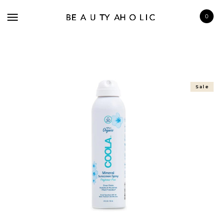
0
Sale
BRANDS
SKINCARE
MAKE UP
BATH & BODY
HAIRCARE
FRAGRANCE