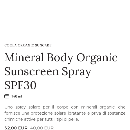
LOGIN
WISHLIST
COOLA ORGANIC SUNCARE
ENG
Mineral Body Organic
Sunscreen Spray
SPF30
148 ml
Uno spray solare per il corpo con minerali organici che
fornisce una protezione solare idratante e priva di sostanze
chimiche attive per tutti i tipi di pelle.
Original
Current
32,00
EUR
40,00
EUR